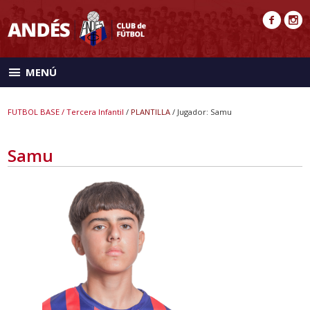
MENÚ
FUTBOL BASE / Tercera Infantil
/
PLANTILLA
/ Jugador: Samu
Samu