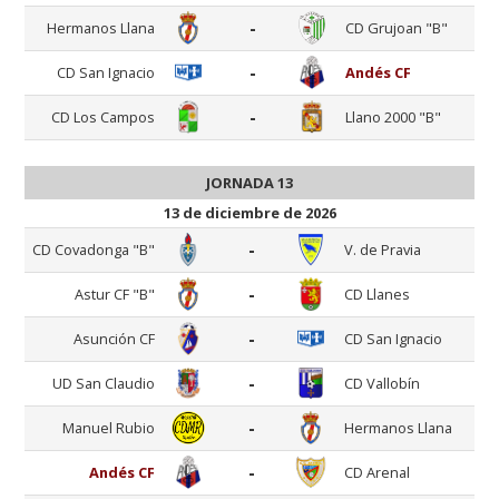
-
Hermanos Llana
CD Grujoan "B"
-
CD San Ignacio
Andés CF
-
CD Los Campos
Llano 2000 "B"
JORNADA 13
13 de diciembre de 2026
-
CD Covadonga "B"
V. de Pravia
-
Astur CF "B"
CD Llanes
-
Asunción CF
CD San Ignacio
-
UD San Claudio
CD Vallobín
-
Manuel Rubio
Hermanos Llana
-
Andés CF
CD Arenal