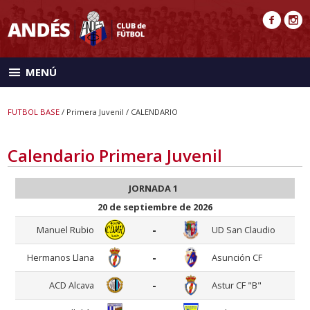
MENÚ
FUTBOL BASE
/ Primera Juvenil / CALENDARIO
Calendario Primera Juvenil
JORNADA 1
20 de septiembre de 2026
-
Manuel Rubio
UD San Claudio
-
Hermanos Llana
Asunción CF
-
ACD Alcava
Astur CF "B"