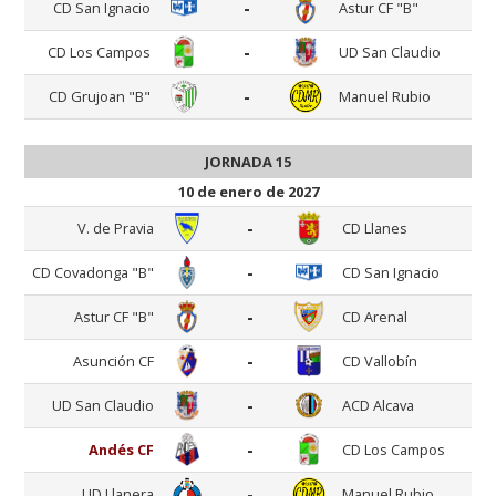
-
CD San Ignacio
Astur CF "B"
-
CD Los Campos
UD San Claudio
-
CD Grujoan "B"
Manuel Rubio
JORNADA 15
10 de enero de 2027
-
V. de Pravia
CD Llanes
-
CD Covadonga "B"
CD San Ignacio
-
Astur CF "B"
CD Arenal
-
Asunción CF
CD Vallobín
-
UD San Claudio
ACD Alcava
-
Andés CF
CD Los Campos
-
UD Llanera
Manuel Rubio