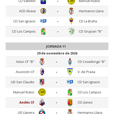
-
CD Vallobín
Manuel Rubio
-
ACD Alcava
Hermanos Llana
-
CD San Ignacio
CD La Braña
-
CD Los Campos
CD Grujoan "B"
JORNADA 11
29 de noviembre de 2026
-
Astur CF "B"
CD Covadonga "B"
-
Asunción CF
V. de Pravia
-
UD San Claudio
CD San Ignacio
-
Manuel Rubio
CD Los Campos
-
Andés CF
CD Llanes
-
UD Llanera
Hermanos Llana