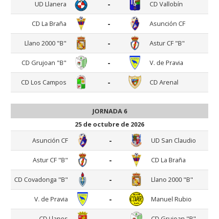
-
UD Llanera
CD Vallobín
-
CD La Braña
Asunción CF
-
Llano 2000 "B"
Astur CF "B"
-
CD Grujoan "B"
V. de Pravia
-
CD Los Campos
CD Arenal
JORNADA 6
25 de octubre de 2026
-
Asunción CF
UD San Claudio
-
Astur CF "B"
CD La Braña
-
CD Covadonga "B"
Llano 2000 "B"
-
V. de Pravia
Manuel Rubio
-
CD Llanes
CD Grujoan "B"