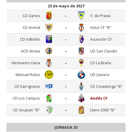
23 de mayo de 2027
-
CD Llanes
V. de Pravia
-
CD Arenal
Astur CF "B"
-
CD Vallobín
Asunción CF
-
ACD Alcava
UD San Claudio
-
Hermanos Llana
CD La Braña
-
Manuel Rubio
UD Llanera
-
CD San Ignacio
CD Covadonga "B"
-
CD Los Campos
Andés CF
-
CD Grujoan "B"
Llano 2000 "B"
JORNADA 33