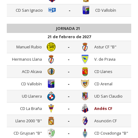
-
CD San Ignacio
CD Vallobín
JORNADA 21
21 de febrero de 2027
-
Manuel Rubio
Astur CF "B"
-
Hermanos Llana
V. de Pravia
-
ACD Alcava
CD Llanes
-
CD Vallobín
CD Arenal
-
UD Llanera
UD San Claudio
-
CD La Braña
Andés CF
-
Llano 2000 "B"
Asunción CF
-
CD Grujoan "B"
CD Covadonga "B"