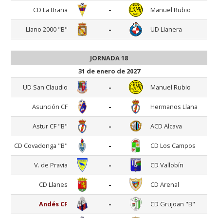
-
CD La Braña
Manuel Rubio
-
Llano 2000 "B"
UD Llanera
JORNADA 18
31 de enero de 2027
-
UD San Claudio
Manuel Rubio
-
Asunción CF
Hermanos Llana
-
Astur CF "B"
ACD Alcava
-
CD Covadonga "B"
CD Los Campos
-
V. de Pravia
CD Vallobín
-
CD Llanes
CD Arenal
-
Andés CF
CD Grujoan "B"