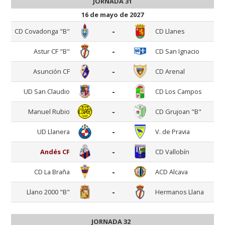
JORNADA 31
16 de mayo de 2027
-
CD Covadonga "B"
CD Llanes
-
Astur CF "B"
CD San Ignacio
-
Asunción CF
CD Arenal
-
UD San Claudio
CD Los Campos
-
Manuel Rubio
CD Grujoan "B"
-
UD Llanera
V. de Pravia
-
Andés CF
CD Vallobín
-
CD La Braña
ACD Alcava
-
Llano 2000 "B"
Hermanos Llana
JORNADA 32