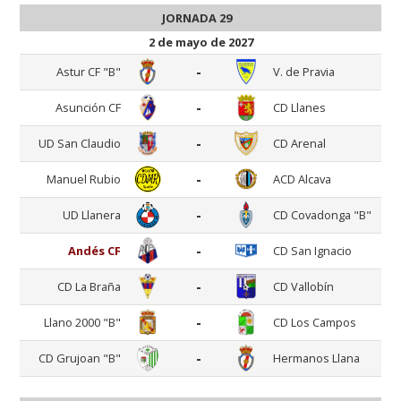
JORNADA 29
2 de mayo de 2027
-
Astur CF "B"
V. de Pravia
-
Asunción CF
CD Llanes
-
UD San Claudio
CD Arenal
-
Manuel Rubio
ACD Alcava
-
UD Llanera
CD Covadonga "B"
-
Andés CF
CD San Ignacio
-
CD La Braña
CD Vallobín
-
Llano 2000 "B"
CD Los Campos
-
CD Grujoan "B"
Hermanos Llana