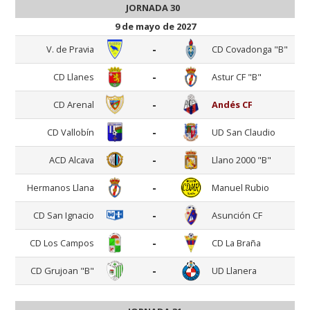
JORNADA 30
9 de mayo de 2027
-
V. de Pravia
CD Covadonga "B"
-
CD Llanes
Astur CF "B"
-
CD Arenal
Andés CF
-
CD Vallobín
UD San Claudio
-
ACD Alcava
Llano 2000 "B"
-
Hermanos Llana
Manuel Rubio
-
CD San Ignacio
Asunción CF
-
CD Los Campos
CD La Braña
-
CD Grujoan "B"
UD Llanera