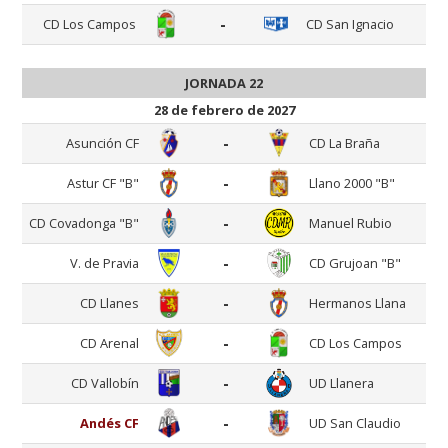
-
CD Los Campos
CD San Ignacio
JORNADA 22
28 de febrero de 2027
-
Asunción CF
CD La Braña
-
Astur CF "B"
Llano 2000 "B"
-
CD Covadonga "B"
Manuel Rubio
-
V. de Pravia
CD Grujoan "B"
-
CD Llanes
Hermanos Llana
-
CD Arenal
CD Los Campos
-
CD Vallobín
UD Llanera
-
Andés CF
UD San Claudio