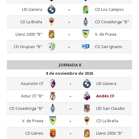
-
UD Llanera
CD Los Campos
-
CD La Braña
CD Covadonga "B"
-
Llano 2000 "B"
V. de Pravia
-
CD Grujoan "B"
CD San Ignacio
JORNADA 8
8 de noviembre de 2026
-
Asunción CF
UD Llanera
-
Astur CF "B"
Andés CF
-
CD Covadonga "B"
UD San Claudio
-
V. de Pravia
CD La Braña
-
CD Llanes
Llano 2000 "B"