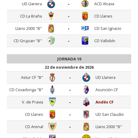
-
UD Llanera
ACD Alcava
-
CD La Braña
CD Llanes
-
Llano 2000 "B"
CD San Ignacio
-
CD Grujoan "B"
CD Vallobín
JORNADA 10
22 de noviembre de 2026
-
Astur CF "B"
UD Llanera
-
CD Covadonga "B"
Asunción CF
-
V. de Pravia
Andés CF
-
CD Llanes
UD San Claudio
-
CD Arenal
Llano 2000 "B"