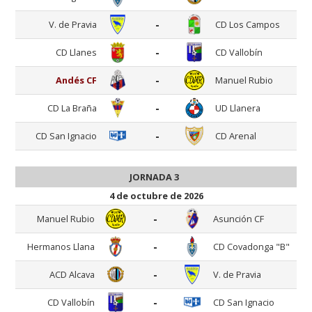
-
V. de Pravia
CD Los Campos
-
CD Llanes
CD Vallobín
-
Andés CF
Manuel Rubio
-
CD La Braña
UD Llanera
-
CD San Ignacio
CD Arenal
JORNADA 3
4 de octubre de 2026
-
Manuel Rubio
Asunción CF
-
Hermanos Llana
CD Covadonga "B"
-
ACD Alcava
V. de Pravia
-
CD Vallobín
CD San Ignacio