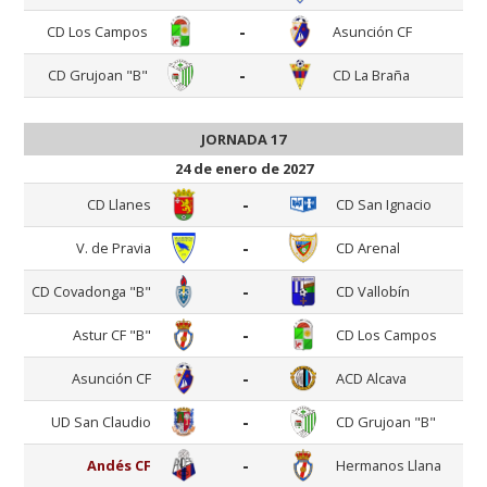
-
CD Los Campos
Asunción CF
-
CD Grujoan "B"
CD La Braña
JORNADA 17
24 de enero de 2027
-
CD Llanes
CD San Ignacio
-
V. de Pravia
CD Arenal
-
CD Covadonga "B"
CD Vallobín
-
Astur CF "B"
CD Los Campos
-
Asunción CF
ACD Alcava
-
UD San Claudio
CD Grujoan "B"
-
Andés CF
Hermanos Llana