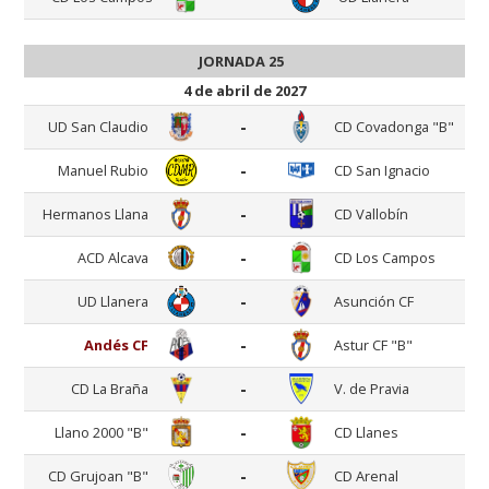
JORNADA 25
4 de abril de 2027
-
UD San Claudio
CD Covadonga "B"
-
Manuel Rubio
CD San Ignacio
-
Hermanos Llana
CD Vallobín
-
ACD Alcava
CD Los Campos
-
UD Llanera
Asunción CF
-
Andés CF
Astur CF "B"
-
CD La Braña
V. de Pravia
-
Llano 2000 "B"
CD Llanes
-
CD Grujoan "B"
CD Arenal