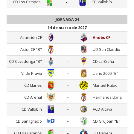
-
CD Los Campos
CD Vallobín
JORNADA 24
14 de marzo de 2027
-
Asunción CF
Andés CF
-
Astur CF "B"
UD San Claudio
-
CD Covadonga "B"
CD La Braña
-
V. de Pravia
Llano 2000 "B"
-
CD Llanes
Manuel Rubio
-
CD Arenal
Hermanos Llana
-
CD Vallobín
ACD Alcava
-
CD San Ignacio
CD Grujoan "B"
-
CD Los Campos
UD Llanera