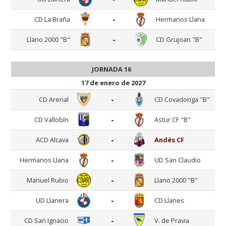
-
CD La Braña
Hermanos Llana
-
Llano 2000 "B"
CD Grujoan "B"
JORNADA 16
17 de enero de 2027
-
CD Arenal
CD Covadonga "B"
-
CD Vallobín
Astur CF "B"
-
ACD Alcava
Andés CF
-
Hermanos Llana
UD San Claudio
-
Manuel Rubio
Llano 2000 "B"
-
UD Llanera
CD Llanes
-
CD San Ignacio
V. de Pravia