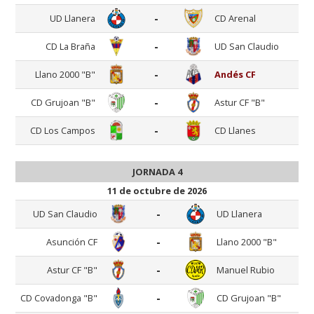
-
UD Llanera
CD Arenal
-
CD La Braña
UD San Claudio
-
Llano 2000 "B"
Andés CF
-
CD Grujoan "B"
Astur CF "B"
-
CD Los Campos
CD Llanes
JORNADA 4
11 de octubre de 2026
-
UD San Claudio
UD Llanera
-
Asunción CF
Llano 2000 "B"
-
Astur CF "B"
Manuel Rubio
-
CD Covadonga "B"
CD Grujoan "B"