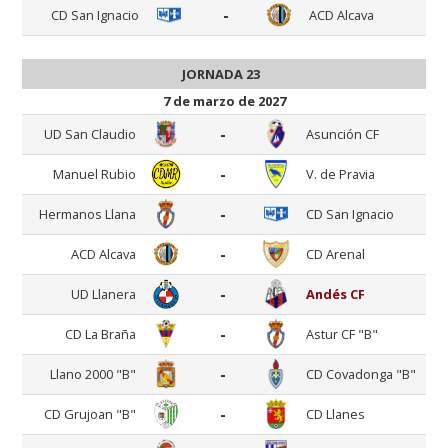
-
CD San Ignacio
ACD Alcava
JORNADA 23
7 de marzo de 2027
-
UD San Claudio
Asunción CF
-
Manuel Rubio
V. de Pravia
-
Hermanos Llana
CD San Ignacio
-
ACD Alcava
CD Arenal
-
UD Llanera
Andés CF
-
CD La Braña
Astur CF "B"
-
Llano 2000 "B"
CD Covadonga "B"
-
CD Grujoan "B"
CD Llanes