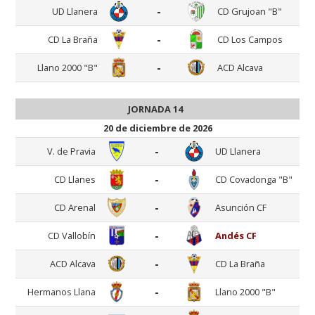
-
UD Llanera
CD Grujoan "B"
-
CD La Braña
CD Los Campos
-
Llano 2000 "B"
ACD Alcava
JORNADA 14
20 de diciembre de 2026
-
V. de Pravia
UD Llanera
-
CD Llanes
CD Covadonga "B"
-
CD Arenal
Asunción CF
-
CD Vallobín
Andés CF
-
ACD Alcava
CD La Braña
-
Hermanos Llana
Llano 2000 "B"