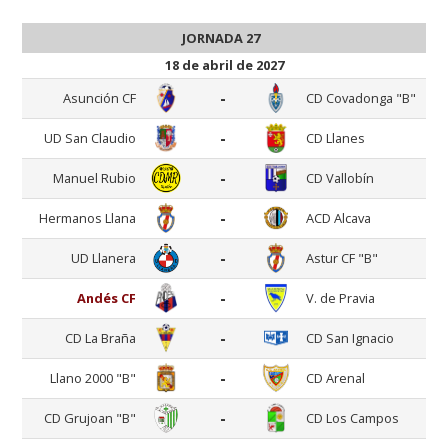
JORNADA 27
18 de abril de 2027
-
Asunción CF
CD Covadonga "B"
-
UD San Claudio
CD Llanes
-
Manuel Rubio
CD Vallobín
-
Hermanos Llana
ACD Alcava
-
UD Llanera
Astur CF "B"
-
Andés CF
V. de Pravia
-
CD La Braña
CD San Ignacio
-
Llano 2000 "B"
CD Arenal
-
CD Grujoan "B"
CD Los Campos