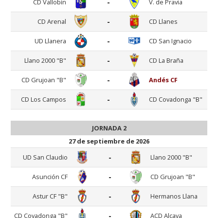
-
CD Vallobín
V. de Pravia
-
CD Arenal
CD Llanes
-
UD Llanera
CD San Ignacio
-
Llano 2000 "B"
CD La Braña
-
CD Grujoan "B"
Andés CF
-
CD Los Campos
CD Covadonga "B"
JORNADA 2
27 de septiembre de 2026
-
UD San Claudio
Llano 2000 "B"
-
Asunción CF
CD Grujoan "B"
-
Astur CF "B"
Hermanos Llana
-
CD Covadonga "B"
ACD Alcava