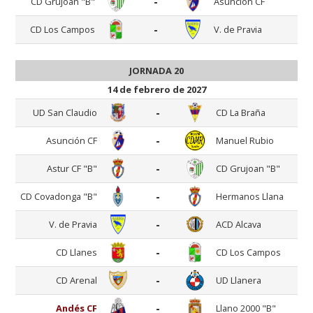
-
CD Grujoan "B"
Asunción CF
-
CD Los Campos
V. de Pravia
JORNADA 20
14 de febrero de 2027
-
UD San Claudio
CD La Braña
-
Asunción CF
Manuel Rubio
-
Astur CF "B"
CD Grujoan "B"
-
CD Covadonga "B"
Hermanos Llana
-
V. de Pravia
ACD Alcava
-
CD Llanes
CD Los Campos
-
CD Arenal
UD Llanera
-
Andés CF
Llano 2000 "B"