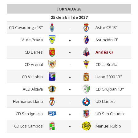
JORNADA 28
25 de abril de 2027
-
CD Covadonga "B"
Astur CF "B"
-
V. de Pravia
Asunción CF
-
CD Llanes
Andés CF
-
CD Arenal
CD La Braña
-
CD Vallobín
Llano 2000 "B"
-
ACD Alcava
CD Grujoan "B"
-
Hermanos Llana
UD Llanera
-
CD San Ignacio
UD San Claudio
-
CD Los Campos
Manuel Rubio