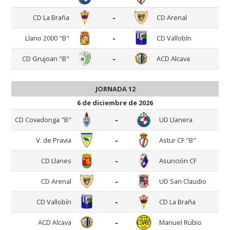
-
CD La Braña
CD Arenal
-
Llano 2000 "B"
CD Vallobín
-
CD Grujoan "B"
ACD Alcava
JORNADA 12
6 de diciembre de 2026
-
CD Covadonga "B"
UD Llanera
-
V. de Pravia
Astur CF "B"
-
CD Llanes
Asunción CF
-
CD Arenal
UD San Claudio
-
CD Vallobín
CD La Braña
-
ACD Alcava
Manuel Rubio