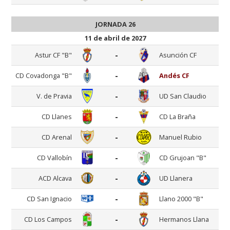
JORNADA 26
11 de abril de 2027
-
Astur CF "B"
Asunción CF
-
CD Covadonga "B"
Andés CF
-
V. de Pravia
UD San Claudio
-
CD Llanes
CD La Braña
-
CD Arenal
Manuel Rubio
-
CD Vallobín
CD Grujoan "B"
-
ACD Alcava
UD Llanera
-
CD San Ignacio
Llano 2000 "B"
-
CD Los Campos
Hermanos Llana